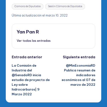
Etiquetas:
Camara de Diputados
Sesión Cámara de Diputados
Última actualización el marzo 10, 2022
Yan Pan R
Ver todas las entradas
Navegación
Entrada anterior
Siguiente entrada
La Comisión de
@MinEconomiaRD
de
Industria del
Publica resumen de
@SenadoRD inicia
indicadores
entradas
estudio de proyecto de
económicos al 07 de
Ley sobre
marzo de 2022
hidrocarburos| 9
Marzo 2022