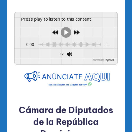
por
Press play to listen to this content
0:00
-:--
1x
Powered By
GSpeech
Cámara de Diputados
de la República