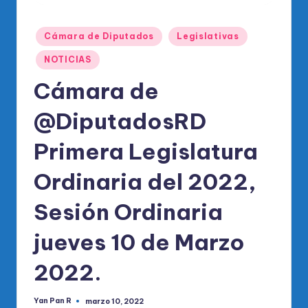
o
di
Publicado
Cámara de Diputados
Legislativas
c
en
NOTICIAS
o
Cámara de
O
fi
@DiputadosRD
ci
Primera Legislatura
al
Ordinaria del 2022,
d
el
Sesión Ordinaria
P
jueves 10 de Marzo
R
2022.
M
Yan Pan R
marzo 10, 2022
Publicado