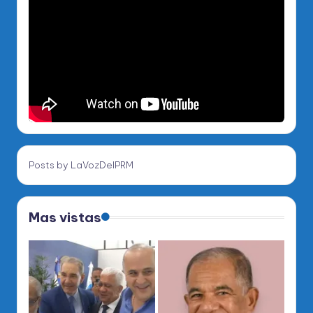
Posts by LaVozDelPRM
Mas vistas