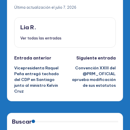
Última actualización el julio 7, 2026
Lia R.
Ver todas las entradas
Navegación
Entrada anterior
Siguiente entrada
Vicepresidenta Raquel
Convención XXIII del
de
Peña entregó techado
@PRM_OFICIAL
del CDP en Santiago
aprueba modificación
entradas
junto al ministro Kelvin
de sus estatutos
Cruz
Buscar