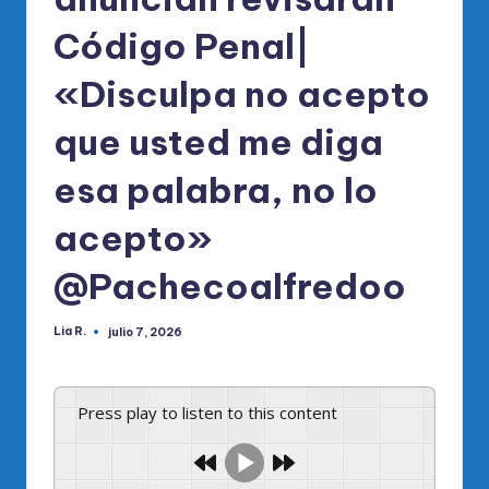
Código Penal|
«Disculpa no acepto
que usted me diga
esa palabra, no lo
acepto»
@Pachecoalfredoo
Lia R.
julio 7, 2026
Publicado
por
Press play to listen to this content