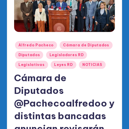
o
di
c
o
O
Publicado
Alfredo Pacheco
Cámara de Diputados
fi
en
Diputados
Legisladores RD
ci
Legislativas
Leyes RD
NOTICIAS
al
Cámara de
d
el
Diputados
P
@Pachecoalfredoo y
R
distintas bancadas
M
anuncian revisarán