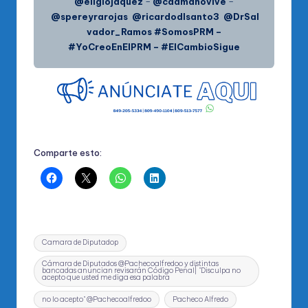
@eligiojaquez
–
@caamanovive
–
@spereyrarojas
@ricardodlsanto3
@DrSal
vador_Ramos #SomosPRM –
#YoCreoEnElPRM – #ElCambioSigue
Comparte esto:
Etiquetas:
Camara de Diputadop
Cámara de Diputados @Pachecoalfredoo y distintas
bancadas anuncian revisarán Código Penal| "Disculpa no
acepto que usted me diga esa palabra
no lo acepto" @Pachecoalfredoo
Pacheco Alfredo