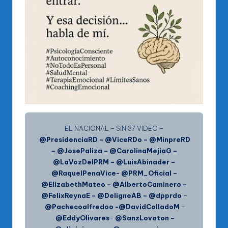
EL NACIONAL – SIN 37 VIDEO –
@PresidenciaRD – @ViceRDo – @MinpreRD
– @JosePaliza – @CarolinaMejiaG –
@LaVozDelPRM – @LuisAbinader –
@RaquelPenaVice- @PRM_Oficial –
@ElizabethMateo – @AlbertoCaminero –
@FelixReynaE – @DeligneAB – @dpprdo
–
@Pachecoalfredoo -@DavidColladoM
–
@EddyOlivares
–
@SanzLovaton
–