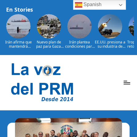
Spanish
En Stories
Irán afirma que
Nuevo plan de
Irán plantea
EE.UU. presiona a
Tropa
mantendrá
paz para Gaza:
condiciones para
su industria de
retor
bloqueo de
¿presionará EE.
reabrir el
defensa por más
bajo 
Ormuz hasta que
UU. a Israel?
estrecho de
armamento
L
Estados
Ormuz
Saltar
al
contenido
P
La
Voz
e
Del
ri
PRM