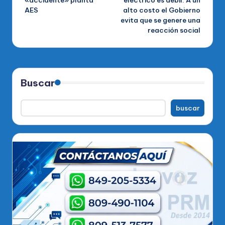
«accidente» planta
eléctrico es débil. A un
entradas
AES
alto costo el Gobierno
evita que se genere una
reacción social
Buscar
buscar