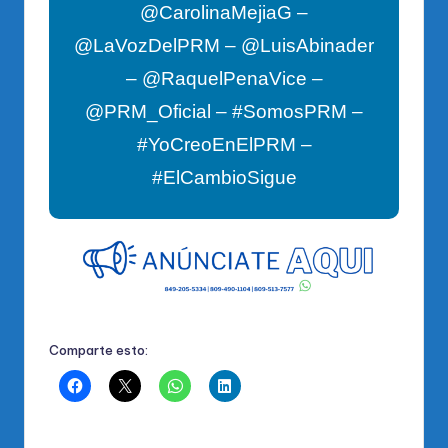
@CarolinaMejiaG –
@LaVozDelPRM – @LuisAbinader
– @RaquelPenaVice –
@PRM_Oficial – #SomosPRM –
#YoCreoEnElPRM –
#ElCambioSigue
Comparte esto: