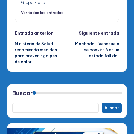
Grupo RIalfa
Ver todas las entradas
Navegación
Entrada anterior
Siguiente entrada
Ministerio de Salud
Machado: “Venezuela
de
recomienda medidas
se convirtió en un
para prevenir golpes
estado fallido”
entradas
de calor
Buscar
buscar