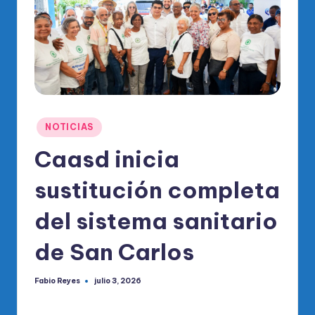
o
di
c
o
O
fi
Publicado
NOTICIAS
ci
en
Caasd inicia
al
sustitución completa
d
el
del sistema sanitario
P
de San Carlos
R
M
Fabio Reyes
julio 3, 2026
Publicado
por