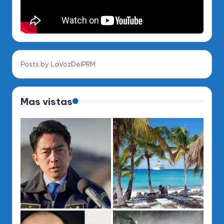
Posts by LaVozDelPRM
Mas vistas