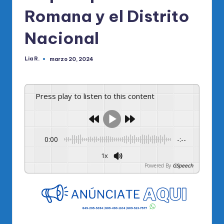
Romana y el Distrito
Nacional
Lia R.
marzo 20, 2024
Publicado
por
Press play to listen to this content
0:00
-:--
1x
Powered By
GSpeech