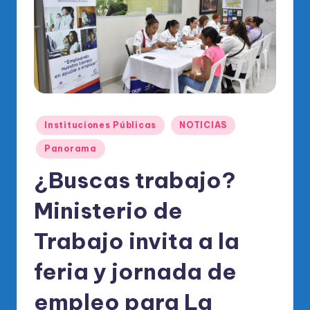
o
di
c
o
O
fi
Publicado
Instituciones Públicas
NOTICIAS
ci
en
Panorama
al
¿Buscas trabajo?
d
el
Ministerio de
P
Trabajo invita a la
R
feria y jornada de
M
empleo para La