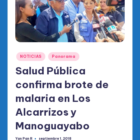
o
di
c
o
O
fi
Publicado
NOTICIAS
Panorama
ci
en
Salud Pública
al
confirma brote de
d
el
malaria en Los
P
Alcarrizos y
R
Manoguayabo
M
Yan Pan R
septiembre 1, 2018
Publicado