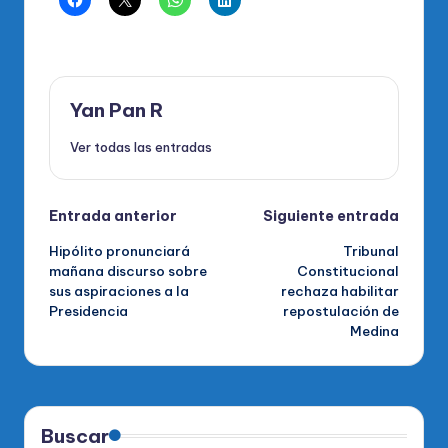
Yan Pan R
Ver todas las entradas
Navegación
Entrada anterior
Siguiente entrada
Hipólito pronunciará
Tribunal
de
mañana discurso sobre
Constitucional
sus aspiraciones a la
rechaza habilitar
entradas
Presidencia
repostulación de
Medina
Buscar