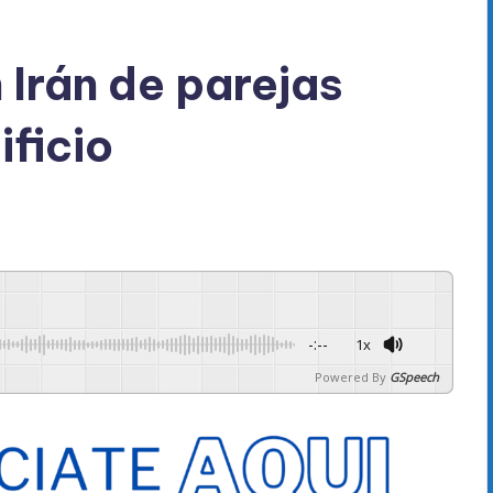
 Irán de parejas
ificio
-:--
1x
Powered By
GSpeech