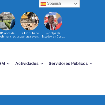
Spanish
 81 años de
Fellito Suberví
¿»Golpe de
oshima, crece
supervisa avance
Estado» en Costa
el temor al
de trabajos en
Rica?: la
rme de Japón
cañada Juan
democracia en
Valdez y Los
juego
Girasoles en el
DN
RM
Actividades
Servidores Públicos