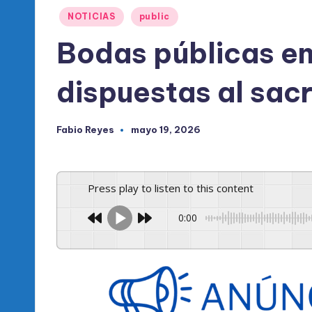
l
Publicado
NOTICIAS
public
d
en
Bodas públicas en
e
dispuestas al sacr
l
P
Fabio Reyes
mayo 19, 2026
Publicado
R
por
M
Press play to listen to this content
0:00