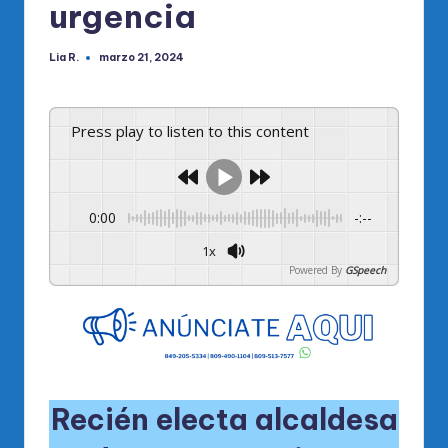
urgencia
Lia R.
marzo 21, 2024
Publicado
por
Press play to listen to this content
0:00
-:--
1x
Powered By
GSpeech
Recién electa alcaldesa