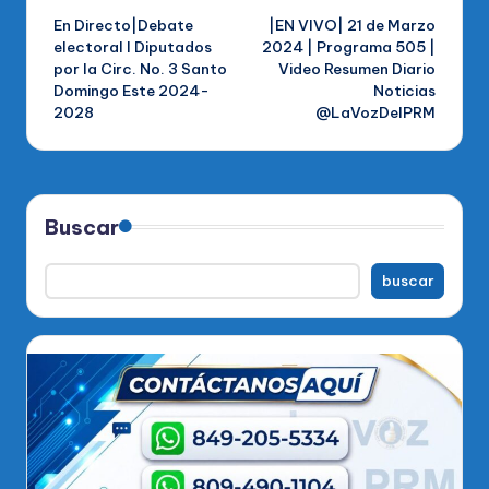
En Directo|Debate
|EN VIVO| 21 de Marzo
de
electoral l Diputados
2024 | Programa 505 |
por la Circ. No. 3 Santo
Video Resumen Diario
entradas
Domingo Este 2024-
Noticias
2028
@LaVozDelPRM
Buscar
buscar