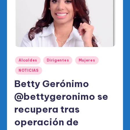
o
di
c
o
O
fi
ci
Publicado
Alcaldes
Dirigentes
Mujeres
en
al
NOTICIAS
d
Betty Gerónimo
el
@bettygeronimo se
P
R
recupera tras
M
operación de