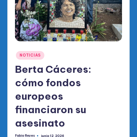
o
di
c
o
O
fi
Publicado
NOTICIAS
ci
en
Berta Cáceres:
al
cómo fondos
d
el
europeos
P
financiaron su
R
asesinato
M
Fabio Reyes
junio 12, 2026