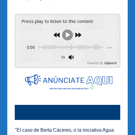
Publicado
por
Press play to listen to this content
0:00
-:--
1x
Powered By
GSpeech
"El caso de Berta Cáceres, o la iniciativa Agua