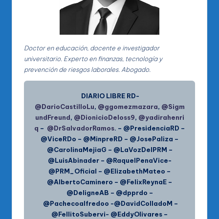
Doctor en educación, docente e investigador
universitario. Experto en finanzas, tecnología y
prevención de riesgos laborales. Abogado.
DIARIO LIBRE RD-
@DarioCastilloLu
,
@ggomezmazara
,
@Sigm
undFreund
,
@DionicioDeloss9
,
@yadirahenri
q
–
@DrSalvadorRamos
. – @PresidenciaRD –
@ViceRDo – @MinpreRD – @JosePaliza –
@CarolinaMejiaG – @LaVozDelPRM –
@LuisAbinader – @RaquelPenaVice-
@PRM_Oficial – @ElizabethMateo –
@AlbertoCaminero – @FelixReynaE –
@DeligneAB – @dpprdo –
@Pachecoalfredoo -@DavidColladoM –
@FellitoSubervi- @EddyOlivares –