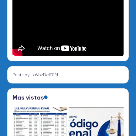
Posts by LaVozDelPRM
Mas vistas