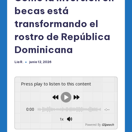
becas está
transformando el
rostro de República
Dominicana
Lia R.
junio 12, 2026
Publicado
por
Press play to listen to this content
0:00
-:--
1x
Powered By
GSpeech