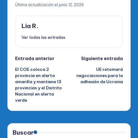
Última actualización el junio 12, 2026
Lia R.
Ver todas las entradas
Navegación
Entrada anterior
Siguiente entrada
El COE coloca 2
UE retomará
de
provincia en alerta
negociaciones para la
amarilla y mantiene 13
adhesión de Ucrania
entradas
provincias y el Distrito
Nacional en alerta
verde
Buscar