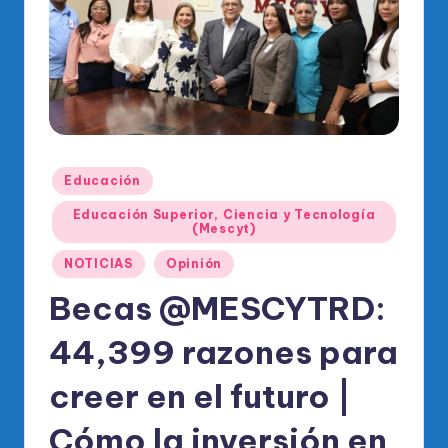
o
di
c
o
O
fi
Publicado
Educación
ci
en
Educación Superior, Ciencia y Tecnología
al
(Mescyt)
d
NOTICIAS
Opinión
el
Becas @MESCYTRD:
P
44,399 razones para
R
creer en el futuro |
M
Cómo la inversión en