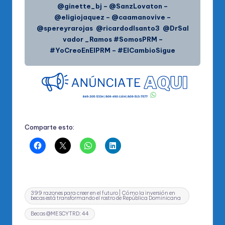
@ginette_bj – @SanzLovaton –
@eligiojaquez – @caamanovive –
@spereyrarojas @ricardodlsanto3 @DrSal
vador _Ramos #SomosPRM –
#YoCreoEnElPRM – #ElCambioSigue
Comparte esto:
Etiquetas:
399 razones para creer en el futuro | Cómo la inversión en
becas está transformando el rostro de República Dominicana
Becas @MESCYTRD: 44