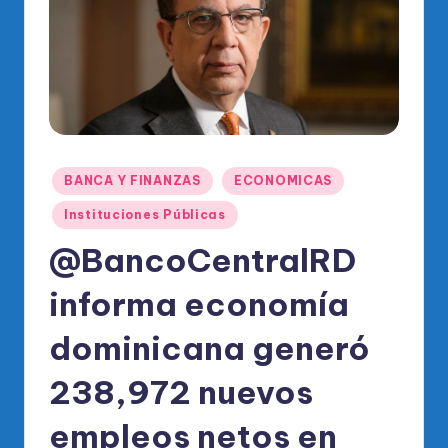
o
di
c
o
O
fi
Publicado
BANCA Y FINANZAS
ECONOMICAS
ci
en
Instituciones Públicas
al
@BancoCentralRD
d
el
informa economía
P
dominicana generó
R
238,972 nuevos
M
empleos netos en