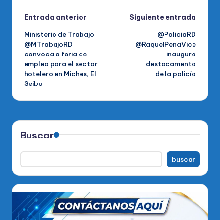
Navegación
Entrada anterior
Siguiente entrada
Ministerio de Trabajo
@PoliciaRD
de
@MTrabajoRD
@RaquelPenaVice
convoca a feria de
inaugura
entradas
empleo para el sector
destacamento
hotelero en Miches, El
de la policía
Seibo
Buscar
buscar