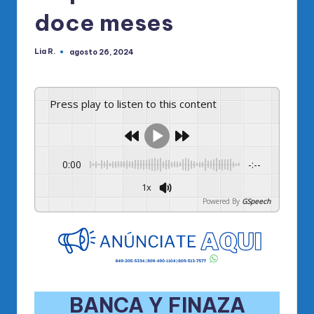
doce meses
Lia R.
agosto 26, 2024
Publicado
por
Press play to listen to this content
0:00
-:--
1x
Powered By
GSpeech
BANCA Y FINAZA