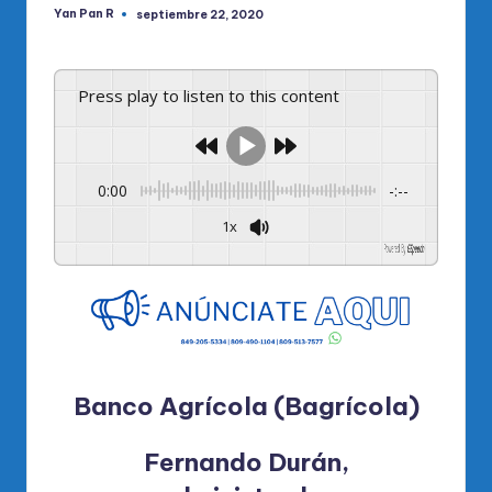
Yan Pan R
septiembre 22, 2020
Publicado
por
Press play to listen to this content
0:00
-:--
1x
Powered By
GSpeech
Banco Agrícola (Bagrícola)
Fernando Durán,