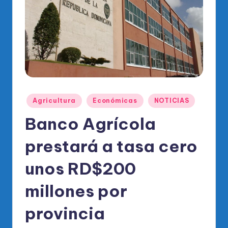
o
di
c
o
O
fi
Publicado
ci
Agricultura
Económicas
NOTICIAS
en
al
Banco Agrícola
d
prestará a tasa cero
el
unos RD$200
P
R
millones por
M
provincia