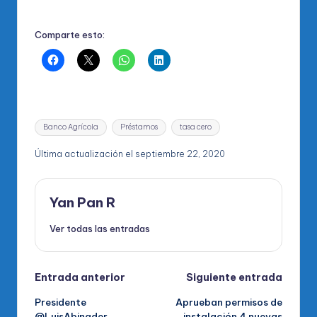
Comparte esto:
Etiquetas:
Banco Agrícola
Préstamos
tasa cero
Última actualización el septiembre 22, 2020
Yan Pan R
Ver todas las entradas
Navegación
Entrada anterior
Siguiente entrada
Presidente
Aprueban permisos de
de
@LuisAbinader
instalación 4 nuevas