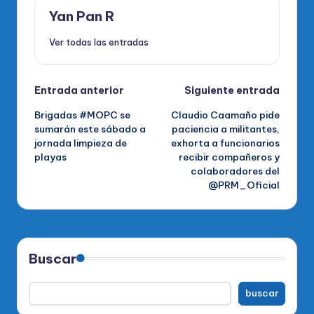
Yan Pan R
Ver todas las entradas
Navegación
Entrada anterior
Siguiente entrada
Brigadas #MOPC se
Claudio Caamaño pide
de
sumarán este sábado a
paciencia a militantes,
jornada limpieza de
exhorta a funcionarios
entradas
playas
recibir compañeros y
colaboradores del
@PRM_Oficial
Buscar
buscar