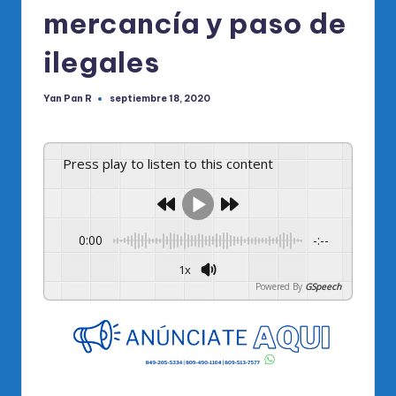
mercancía y paso de
ilegales
Yan Pan R
septiembre 18, 2020
Publicado
por
Press play to listen to this content
0:00
-:--
1x
Powered By
GSpeech