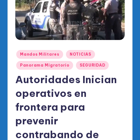
o
di
c
o
O
fi
Publicado
Mandos Militares
NOTICIAS
en
ci
Panorama Migratorio
SEGURIDAD
al
Autoridades Inician
d
operativos en
el
P
frontera para
R
prevenir
M
contrabando de