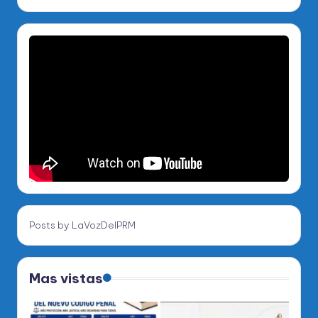
Posts by LaVozDelPRM
Mas vistas