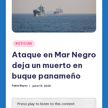
o
di
c
o
O
fi
Publicado
NOTICIAS
ci
en
Ataque en Mar Negro
al
deja un muerto en
d
el
buque panameño
P
Fabio Reyes
junio 19, 2026
R
Publicado
por
M
Press play to listen to this content