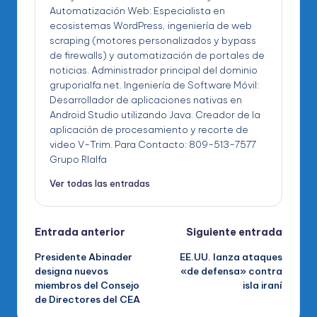
Automatización Web: Especialista en
ecosistemas WordPress, ingeniería de web
scraping (motores personalizados y bypass
de firewalls) y automatización de portales de
noticias. Administrador principal del dominio
gruporialfa.net. Ingeniería de Software Móvil:
Desarrollador de aplicaciones nativas en
Android Studio utilizando Java. Creador de la
aplicación de procesamiento y recorte de
video V-Trim. Para Contacto: 809-513-7577
Grupo RIalfa
Ver todas las entradas
Navegación
Entrada anterior
Siguiente entrada
Presidente Abinader
EE.UU. lanza ataques
de
designa nuevos
«de defensa» contra
miembros del Consejo
isla iraní
entradas
de Directores del CEA