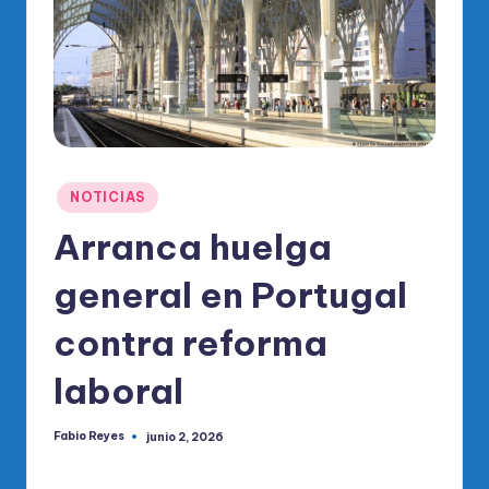
o
di
c
o
O
fi
Publicado
NOTICIAS
ci
en
Arranca huelga
al
general en Portugal
d
el
contra reforma
P
laboral
R
M
Fabio Reyes
junio 2, 2026
Publicado
por