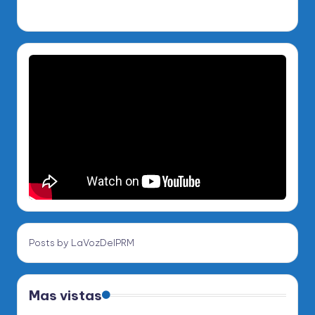
Posts by LaVozDelPRM
Mas vistas