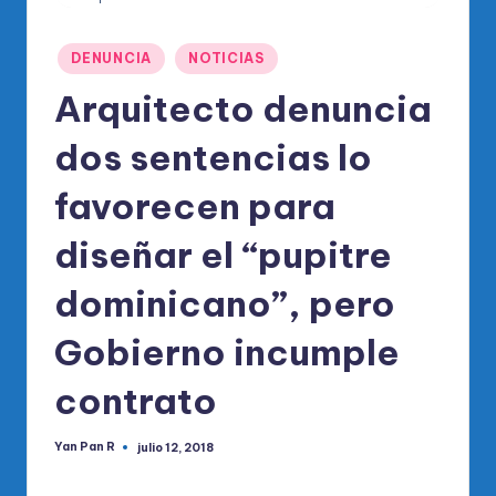
o
di
Publicado
DENUNCIA
NOTICIAS
c
en
Arquitecto denuncia
o
O
dos sentencias lo
fi
favorecen para
ci
diseñar el “pupitre
al
d
dominicano”, pero
el
Gobierno incumple
P
contrato
R
M
Yan Pan R
julio 12, 2018
Publicado
por