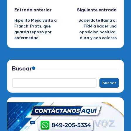
Navegación
Entrada anterior
Siguiente entrada
Hipólito Mejía visita a
Sacerdote llama al
de
Franchi Prats, que
PRM a hacer una
guarda reposo por
oposición positiva,
entradas
enfermedad
dura y con valores
Buscar
buscar