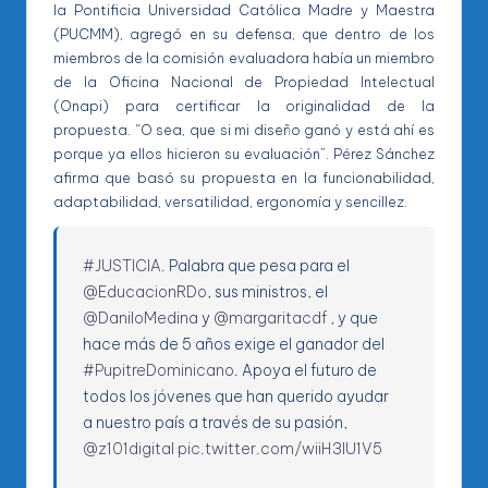
la Pontificia Universidad Católica Madre y Maestra
(PUCMM), agregó en su defensa, que dentro de los
miembros de la comisión evaluadora había un miembro
de la Oficina Nacional de Propiedad Intelectual
(Onapi) para certificar la originalidad de la
propuesta. “O sea, que si mi diseño ganó y está ahí es
porque ya ellos hicieron su evaluación”. Pérez Sánchez
afirma que basó su propuesta en la funcionabilidad,
adaptabilidad, versatilidad, ergonomía y sencillez.
#JUSTICIA
. Palabra que pesa para el
@EducacionRDo
, sus ministros, el
@DaniloMedina
y
@margaritacdf
, y que
hace más de 5 años exige el ganador del
#PupitreDominicano
. Apoya el futuro de
todos los jóvenes que han querido ayudar
a nuestro país a través de su pasión,
@z101digital
pic.twitter.com/wiiH3IU1V5