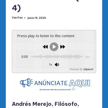
4)
Yan Pan
junio 16, 2024
Publicado
por
Press play to listen to this content
0:00
-:--
1x
Powered By
GSpeech
Andrés Merejo, Filósofo,