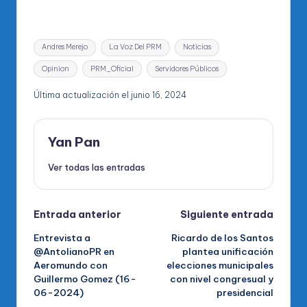
Etiquetas:
Andres Merejo
La Voz Del PRM
Noticias
Opinion
PRM_Oficial
Servidores Públicos
Última actualización el junio 16, 2024
Yan Pan
Ver todas las entradas
Navegación
Entrada anterior
Siguiente entrada
Entrevista a
Ricardo de los Santos
de
@AntolianoPR en
plantea unificación
Aeromundo con
elecciones municipales
entradas
Guillermo Gomez (16-
con nivel congresual y
06-2024)
presidencial