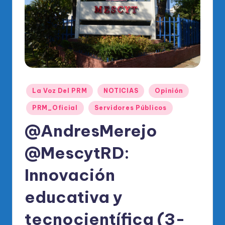
o
di
c
o
O
fi
Publicado
La Voz Del PRM
NOTICIAS
Opinión
ci
en
PRM_Oficial
Servidores Públicos
al
@AndresMerejo
d
el
@MescytRD:
P
Innovación
R
educativa y
M
tecnocientífica (3-