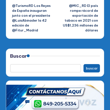
@TurismoRD Los Reyes
@MIC_RD El país
de
de España inauguran
rompe récord de
junto con el presidente
exportación de
entradas
@LuisAbinader la 42
tabaco en 2021 con
edición de
US$1,236 millones de
@Fitur_Madrid
dólares
Buscar
buscar