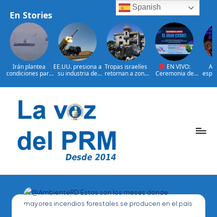
Spanish
En Stories
Irán plantea
EE.UU. presiona a
Tropas israelíes
EN VIVO:
Así
condiciones para
su industria de
retornan a zona
Ceremonia de
espec
reabrir el
defensa por más
bajo control de
clausura de los
claus
estrecho de
armamento
Líbano
XXV Juegos
J
Ormuz
Centroamericano
Centr
s y del Caribe
s y 
Saltar
Santo Domingo
Sant
2026.
al
contenido
P
La
Voz
e
Del
ri
PRM