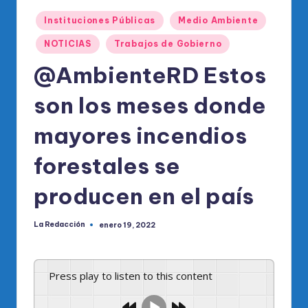
o
Publicado
di
Instituciones Públicas
Medio Ambiente
en
c
NOTICIAS
Trabajos de Gobierno
o
@AmbienteRD Estos
O
son los meses donde
fi
mayores incendios
ci
al
forestales se
d
producen en el país
el
P
La Redacción
enero 19, 2022
Publicado
por
R
M
Press play to listen to this content