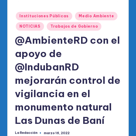
o
di
Publicado
Instituciones Públicas
Medio Ambiente
c
en
NOTICIAS
Trabajos de Gobierno
o
@AmbienteRD con el
O
fi
apoyo de
ci
@IndubanRD
al
mejorarán control de
d
el
vigilancia en el
P
monumento natural
R
Las Dunas de Baní
M
La Redacción
marzo 16, 2022
Publicado