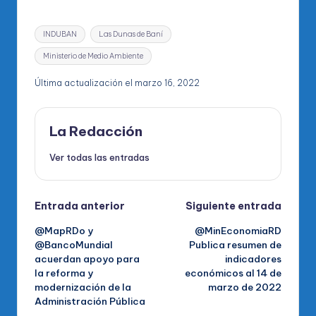
Etiquetas:
INDUBAN
Las Dunas de Baní
Ministerio de Medio Ambiente
Última actualización el marzo 16, 2022
La Redacción
Ver todas las entradas
Navegación
Entrada anterior
Siguiente entrada
@MapRDo y
@MinEconomiaRD
de
@BancoMundial
Publica resumen de
acuerdan apoyo para
indicadores
entradas
la reforma y
económicos al 14 de
modernización de la
marzo de 2022
Administración Pública