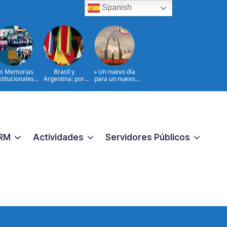
Spanish
s Memorias
Brasil y
» Un nuevo día
stitucionales
Argentina: por
para un nuevo
2024–2026
qué esta crisis
comienzo»
importa
@PartidoPRSC
|NOTA Partidos
aliados al
@PRM_OFICIAL
RM
Actividades
Servidores Públicos