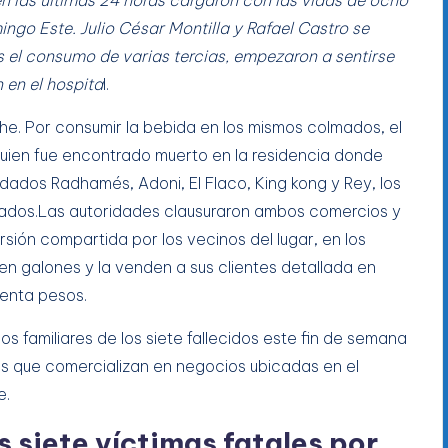
ngo Este. Julio César Montilla y Rafael Castro se
as el consumo de varias tercias, empezaron a sentirse
n en el hospita
l.
che. Por consumir la bebida en los mismos colmados, el
uien fue encontrado muerto en la residencia donde
odados Radhamés, Adoni, El Flaco, King kong y Rey, los
mados.Las autoridades clausuraron ambos comercios y
rsión compartida por los vecinos del lugar, en los
n galones y la venden a sus clientes detallada en
uenta pesos.
los familiares de los siete fallecidos este fin de semana
as que comercializan en negocios ubicadas en el
e.
s siete víctimas fatales por