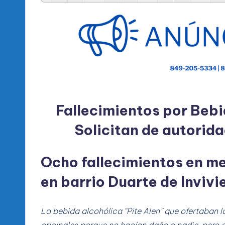
l
d
e
l
P
R
Fallecimientos por Beb
Solicitan de autori
M
Ocho fallecimientos en me
en barrio Duarte de Inviv
La bebida alcohólica “Pite Alen” que ofertaban 
originales porque no hacían daño a nadie, pero 