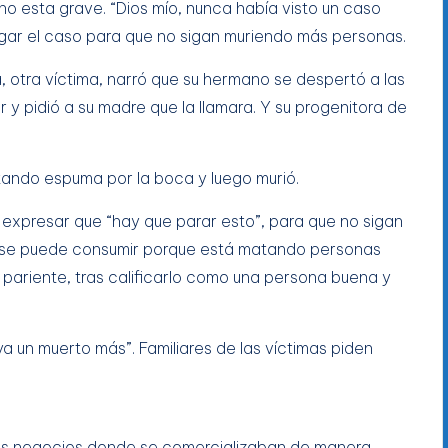
o esta grave. “Dios mío, nunca había visto un caso
stigar el caso para que no sigan muriendo más personas.
a, otra víctima, narró que su hermano se despertó a las
 y pidió a su madre que la llamara. Y su progenitora de
tando espuma por la boca y luego murió.
a al expresar que “hay que parar esto”, para que no sigan
 se puede consumir porque está matando personas
u pariente, tras calificarlo como una persona buena y
 un muerto más”. Familiares de las víctimas piden
 dos negocios donde se comercializaban de manera