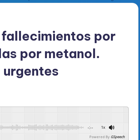
 fallecimientos por
as por metanol.
s urgentes
-:--
1x
Powered By
GSpeech