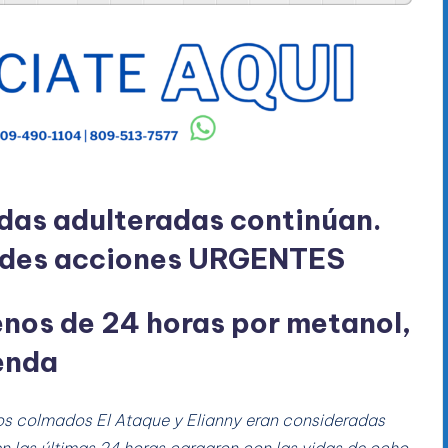
idas adulteradas continúan.
dades acciones URGENTES
nos de 24 horas por metanol,
ienda
los colmados El Ataque y Elianny eran consideradas
en las últimas 24 horas cargaron con las vidas de ocho