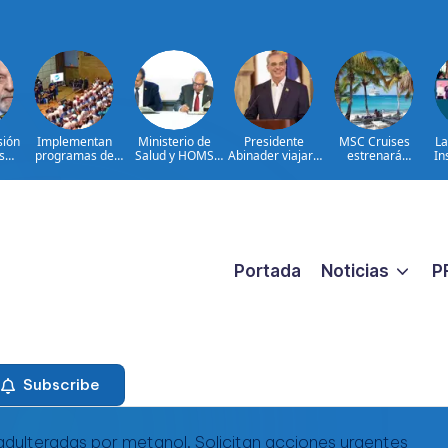
sión
Implementan
Ministerio de
Presidente
MSC Cruises
La
s
programas de
Salud y HOMS
Abinader viajará
estrenará
In
re
arterapia y
firman acuerdo
a Colombia para
Catalina Sugar
huertos como
para fortalecer la
participar en la
Beach, un nuevo
herramientas
prevención,
toma de posesión
destino exclusivo
para la
diagnóstico y
de Abelardo de la
en República
recuperación y la
tratamiento de
Espriella
Dominicana
inclusión social
las hepatitis
virales
Portada
Noticias
P
Subscribe