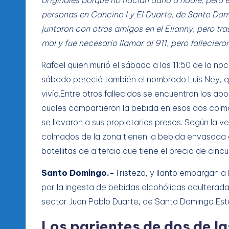
personas en Cancino I y El Duarte, de Santo Domi
juntaron con otros amigos en el Elianny, pero tr
mal y fue necesario llamar al 911, pero falleciero
Rafael quien murió el sábado a las 11:50 de la no
sábado pereció también el nombrado Luis Ney, q
vivía.Entre otros fallecidos se encuentran los ap
cuales compartieron la bebida en esos dos col
se llevaron a sus propietarios presos. Según la ve
colmados de la zona tienen la bebida envasada e
botellitas de a tercia que tiene el precio de cinc
Santo Domingo.-
Tristeza, y llanto embargan a 
por la ingesta de bebidas alcohólicas adulterad
sector Juan Pablo Duarte, de Santo Domingo Est
Los parientes de dos de la