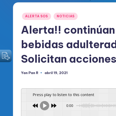
o
Publicado
ALERTA SOS
NOTICIAS
d
en
Alerta!! continúan
i
c
bebidas adulterad
o
Solicitan accione
O
fi
Yan Pan R
abril 19, 2021
Publicado
por
c
i
Press play to listen to this content
a
0:00