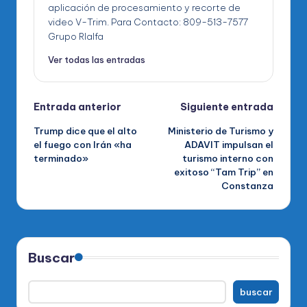
aplicación de procesamiento y recorte de
video V-Trim. Para Contacto: 809-513-7577
Grupo RIalfa
Ver todas las entradas
Navegación
Entrada anterior
Siguiente entrada
Trump dice que el alto
Ministerio de Turismo y
de
el fuego con Irán «ha
ADAVIT impulsan el
terminado»
turismo interno con
entradas
exitoso “Tam Trip” en
Constanza
Buscar
buscar