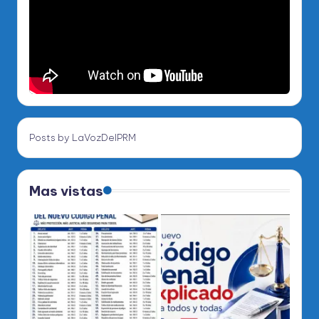
Posts by LaVozDelPRM
Mas vistas