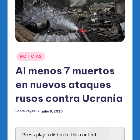
o
di
c
o
O
fi
Publicado
NOTICIAS
ci
en
Al menos 7 muertos
al
en nuevos ataques
d
el
rusos contra Ucrania
P
Fabio Reyes
julio 8, 2026
R
Publicado
por
M
Press play to listen to this content