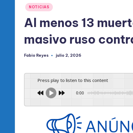
l
Publicado
NOTICIAS
d
en
Al menos 13 muert
e
masivo ruso contr
l
P
Fabio Reyes
julio 2, 2026
Publicado
R
por
M
Press play to listen to this content
0:00