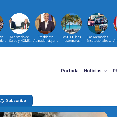
an
Ministerio de
Presidente
MSC Cruises
Las Memorias
 de
Salud y HOMS
Abinader viajará
estrenará
Institucionales
Ar
y
firman acuerdo
a Colombia para
Catalina Sugar
2024–2026
qu
mo
para fortalecer la
participar en la
Beach, un nuevo
as
prevención,
toma de posesión
destino exclusivo
diagnóstico y
de Abelardo de la
en República
y la
tratamiento de
Espriella
Dominicana
cial
las hepatitis
virales
Portada
Noticias
P
Subscribe