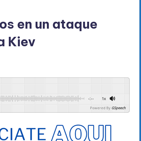
os en un ataque
a Kiev
-:--
1x
Powered By
GSpeech