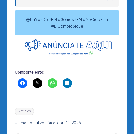
@LaVozDelPRM #SomosPRM #YoCreoEnTi
#ElCambioSigue
Comparte esto:
Etiquetas:
Noticias
Última actualización el abril 10, 2025