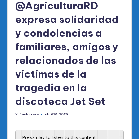
@AgriculturaRD
expresa solidaridad
y condolencias a
familiares, amigos y
relacionados de las
victimas de la
tragedia en la
discoteca Jet Set
V. Buchakova
abril 10, 2025
Publicado
por
Press play to listen to this content