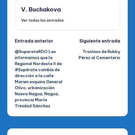
V. Buchakova
Ver todas las entradas
Navegación
Entrada anterior
Siguiente entrada
@SuperateRDO Les
Traslaso de Rubby
de
informamos que la
Pérez al Cementerio
Regional Nordeste II de
entradas
#Supérate cambia de
dirección a la calle
Marien esquina General
Olivo, urbanización
Nueva Nagua, Nagua,
provincia María
Trinidad Sánchez