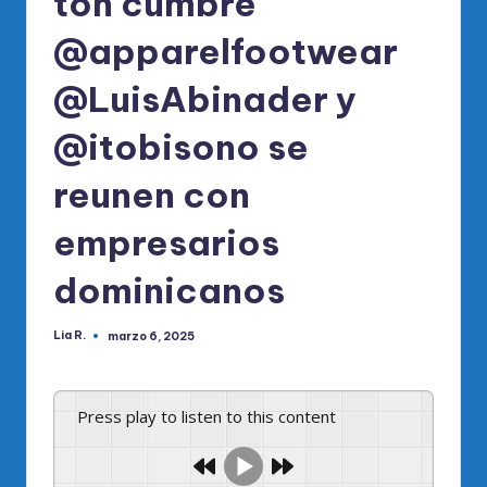
ton cumbre
@apparelfootwear
@LuisAbinader y
@itobisono se
reunen con
empresarios
dominicanos
Lia R.
marzo 6, 2025
Publicado
por
Press play to listen to this content