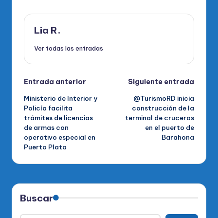
Lia R.
Ver todas las entradas
Navegación
Entrada anterior
Siguiente entrada
Ministerio de Interior y
@TurismoRD inicia
de
Policía facilita
construcción de la
trámites de licencias
terminal de cruceros
entradas
de armas con
en el puerto de
operativo especial en
Barahona
Puerto Plata
Buscar