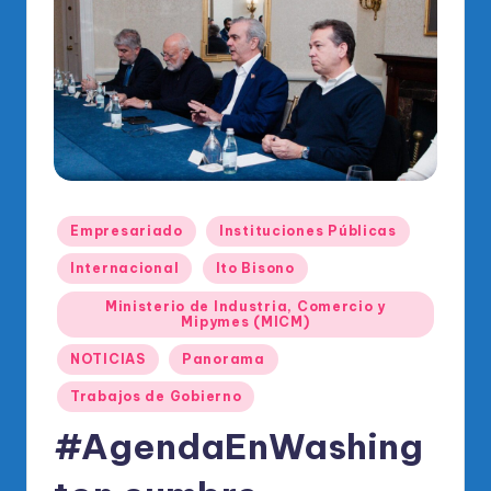
o
di
c
o
O
fi
ci
Publicado
Empresariado
Instituciones Públicas
en
al
Internacional
Ito Bisono
d
Ministerio de Industria, Comercio y
el
Mipymes (MICM)
P
NOTICIAS
Panorama
R
Trabajos de Gobierno
M
#AgendaEnWashing