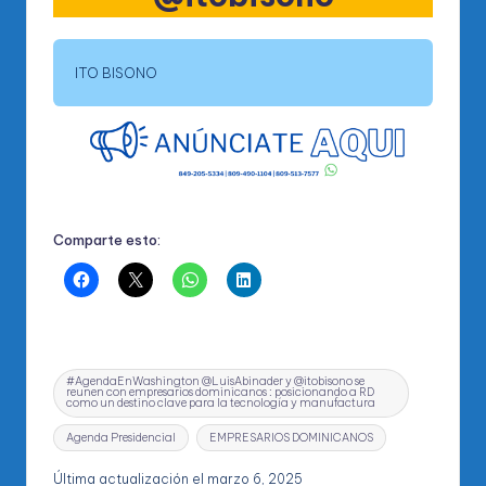
ITO BISONO
Comparte esto:
Etiquetas:
#AgendaEnWashington @LuisAbinader y @itobisono se
reunen con empresarios dominicanos : posicionando a RD
como un destino clave para la tecnología y manufactura
Agenda Presidencial
EMPRESARIOS DOMINICANOS
Última actualización el marzo 6, 2025