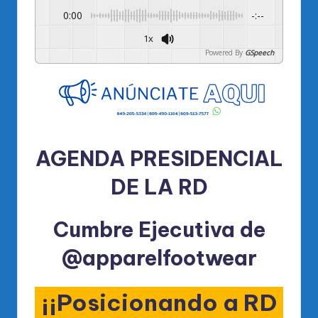
0:00
-:--
1x
Powered By
GSpeech
AGENDA PRESIDENCIAL
DE LA RD
Cumbre Ejecutiva de
@apparelfootwear
¡¡
Posicionando a RD