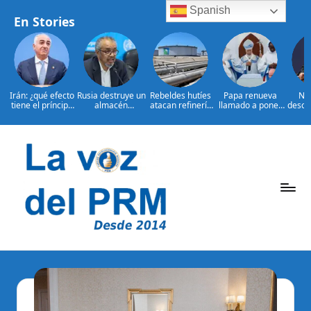
Spanish
En Stories
Irán: ¿qué efecto
Rusia destruye un
Rebeldes hutíes
Papa renueva
Ne
tiene el príncipe
almacén
atacan refinería
llamado a poner
desca
heredero Reza
humanitario de la
saudita y puerto
fin a la invasión
EEUU 
Pahlavi?
OMS en Ucrania
en Yemen
de Ucrania
apo
H
Saltar
al
contenido
P
La
Voz
e
Del
ri
PRM