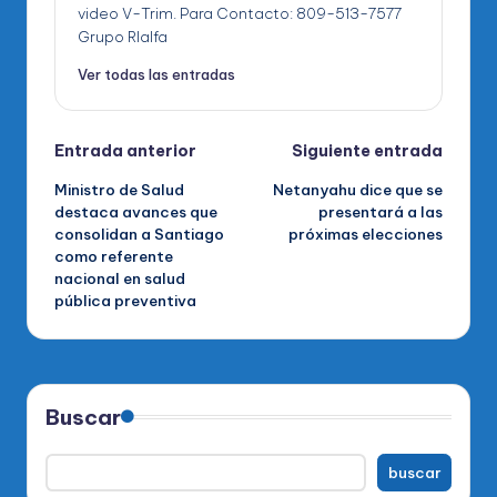
video V-Trim. Para Contacto: 809-513-7577
Grupo RIalfa
Ver todas las entradas
Navegación
Entrada anterior
Siguiente entrada
Ministro de Salud
Netanyahu dice que se
de
destaca avances que
presentará a las
consolidan a Santiago
próximas elecciones
entradas
como referente
nacional en salud
pública preventiva
Buscar
buscar