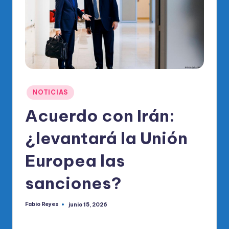
o
di
c
o
O
fi
Publicado
NOTICIAS
ci
en
Acuerdo con Irán:
al
¿levantará la Unión
d
el
Europea las
P
sanciones?
R
M
Fabio Reyes
junio 15, 2026
Publicado
por