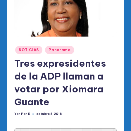
o
di
c
o
O
fi
Publicado
NOTICIAS
Panorama
en
ci
Tres expresidentes
al
de la ADP llaman a
d
votar por Xiomara
el
P
Guante
R
Yan Pan R
M
octubre 8, 2018
Publicado
por