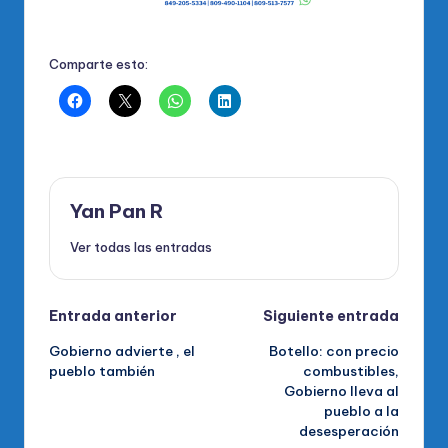
Comparte esto:
Yan Pan R
Ver todas las entradas
Navegación
Entrada anterior
Siguiente entrada
Gobierno advierte , el
Botello: con precio
de
pueblo también
combustibles,
Gobierno lleva al
entradas
pueblo a la
desesperación