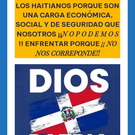
LOS HAITIANOS PORQUE SON
UNA CARGA ECONÓMICA,
SOCIAL Y DE SEGURIDAD QUE
N O P O D E M O S
NOSOTROS ¡¡
¡¡ NO
!! ENFRENTAR PORQUE
NOS CORREPONDE!!