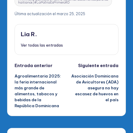
haitianos |#LaPatriaEsPrimeroRD
Última actualización el marzo 25, 2025
Lia R.
Ver todas las entradas
Navegación
Entrada anterior
Siguiente entrada
Agroalimentaria 2025:
Asociación Dominicana
de
la feria internacional
de Avicultores (ADA)
más grande de
asegura no hay
entradas
alimentos, tabacos y
escasez de huevos en
bebidas de la
el país
República Dominicana