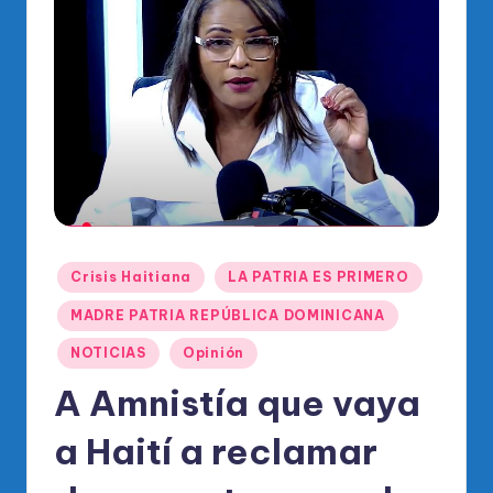
o
di
c
o
O
fi
ci
al
Publicado
Crisis Haitiana
LA PATRIA ES PRIMERO
d
en
MADRE PATRIA REPÚBLICA DOMINICANA
el
NOTICIAS
Opinión
P
A Amnistía que vaya
R
M
a Haití a reclamar