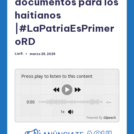
documentos para los
haitianos
|#LaPatriaEsPrimer
oRD
Lia R.
marzo 25, 2025
Publicado
por
Press play to listen to this content
0:00
-:--
1x
Powered By
GSpeech