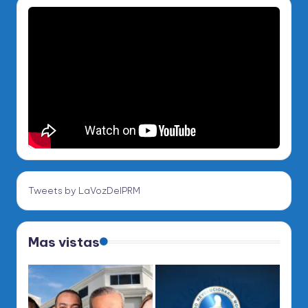
Tweets by LaVozDelPRM
Mas vistas