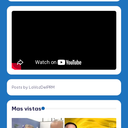
Posts by LaVozDelPRM
Mas vistas