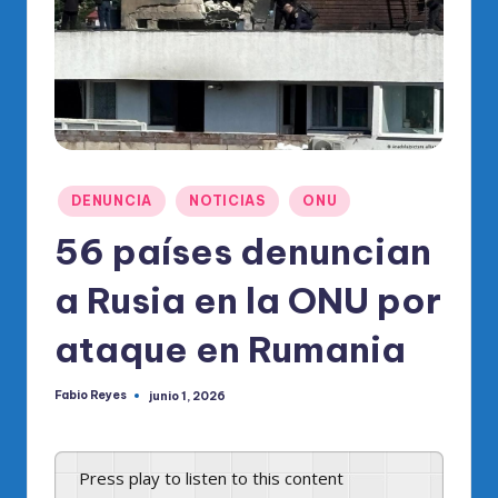
o
di
c
o
O
fi
Publicado
DENUNCIA
NOTICIAS
ONU
ci
en
56 países denuncian
al
a Rusia en la ONU por
d
el
ataque en Rumania
P
Fabio Reyes
junio 1, 2026
R
Publicado
por
M
Press play to listen to this content