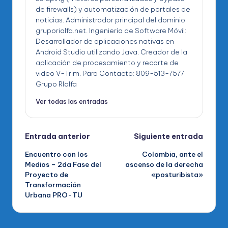
de firewalls) y automatización de portales de
noticias. Administrador principal del dominio
gruporialfa.net. Ingeniería de Software Móvil:
Desarrollador de aplicaciones nativas en
Android Studio utilizando Java. Creador de la
aplicación de procesamiento y recorte de
video V-Trim. Para Contacto: 809-513-7577
Grupo RIalfa
Ver todas las entradas
Navegación
Entrada anterior
Siguiente entrada
Encuentro con los
Colombia, ante el
de
Medios – 2da Fase del
ascenso de la derecha
Proyecto de
«posturibista»
entradas
Transformación
Urbana PRO-TU