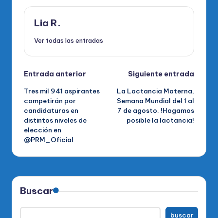
Lia R.
Ver todas las entradas
Navegación
Entrada anterior
Siguiente entrada
Tres mil 941 aspirantes
La Lactancia Materna,
de
competirán por
Semana Mundial del 1 al
candidaturas en
7 de agosto. !Hagamos
entradas
distintos niveles de
posible la lactancia!
elección en
@PRM_Oficial
Buscar
buscar