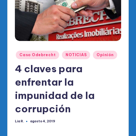
o
di
c
o
O
fi
Publicado
Caso Odebrecht
NOTICIAS
Opinión
ci
en
4 claves para
al
enfrentar la
d
el
impunidad de la
P
corrupción
R
M
Lia R.
agosto 4, 2019
Publicado
por