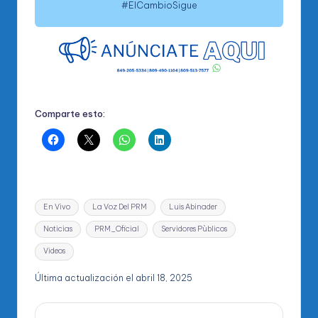
#ElCambioSigue
Comparte esto:
Etiquetas:
En Vivo
La Voz Del PRM
Luis Abinader
Noticias
PRM_Oficial
Servidores Pùblicos
Videos
Última actualización el abril 18, 2025