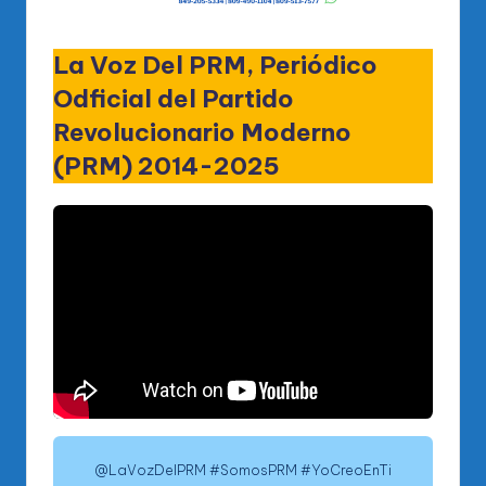
La Voz Del PRM, Periódico
Odficial del Partido
Revolucionario Moderno
(PRM) 2014-2025
@LaVozDelPRM #SomosPRM #YoCreoEnTi