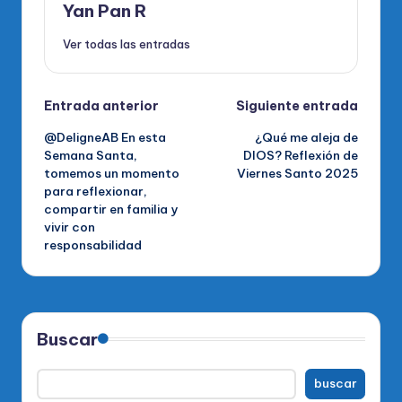
Yan Pan R
Ver todas las entradas
Navegación
Entrada anterior
Siguiente entrada
@DeligneAB En esta
¿Qué me aleja de
de
Semana Santa,
DIOS? Reflexión de
tomemos un momento
Viernes Santo 2025
entradas
para reflexionar,
compartir en familia y
vivir con
responsabilidad
Buscar
buscar