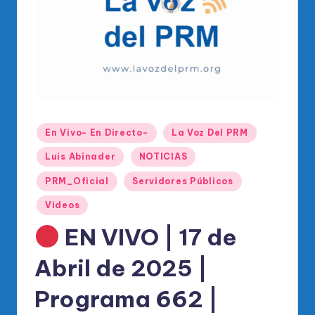
o
di
c
o
O
fi
Publicado
En Vivo- En Directo-
La Voz Del PRM
ci
en
Luis Abinader
NOTICIAS
al
PRM_Oficial
Servidores Públicos
d
Videos
el
EN VIVO | 17 de
P
R
Abril de 2025 |
M
Programa 662 |