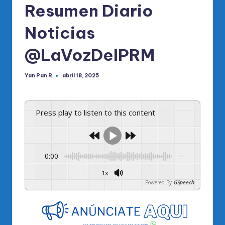
Resumen Diario
Noticias
@LaVozDelPRM
Yan Pan R
abril 18, 2025
Publicado
por
Press play to listen to this content
0:00
-:--
1x
Powered By
GSpeech